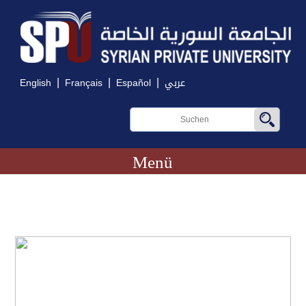
|
|
|
English
Français
Español
عربي
Menü