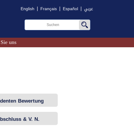
|
|
|
English
Français
Español
عربي
 Sie uns
udenten Bewertung
bschluss & V. N.
Prüfungen