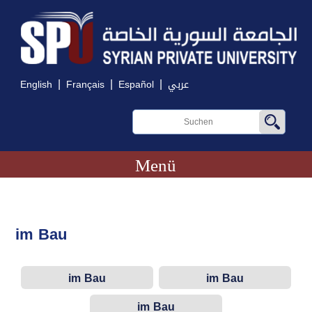
|
|
|
English
Français
Español
عربي
Menü
im Bau
im Bau
im Bau
im Bau