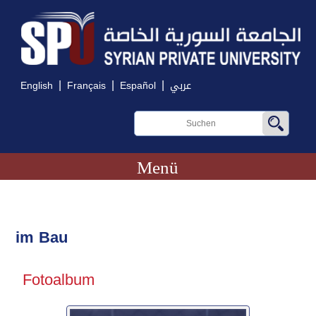
|
|
|
English
Français
Español
عربي
Menü
im Bau
Fotoalbum