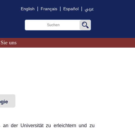
|
|
|
English
Français
Español
عربي
 Sie uns
ogie
 an der Universität zu erleichtern und zu