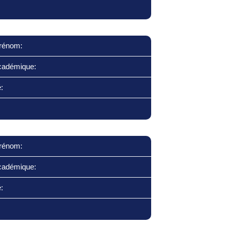
rénom:
cadémique:
:
rénom:
cadémique:
: