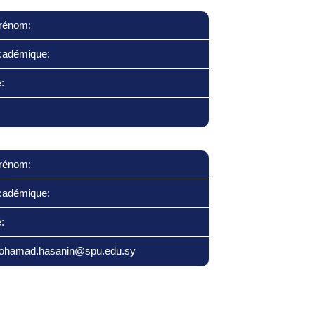
rénom:
cadémique:
:
rénom:
cadémique:
:
mohamad.hasanin@spu.edu.sy