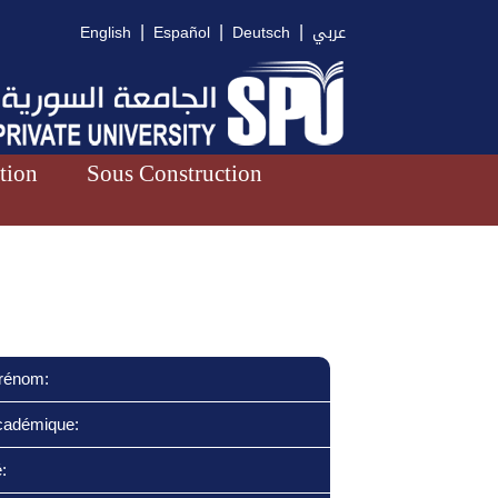
|
|
|
English
Español
Deutsch
عربي
tion
Sous Construction
rénom:
cadémique:
: