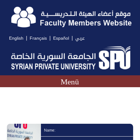
|
|
|
English
Français
Español
عربي
Menü
Name: