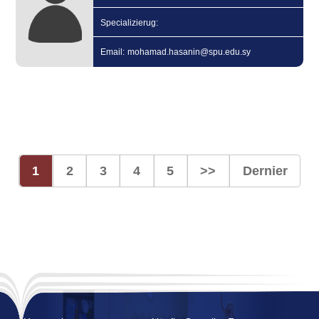
Specializierug:
Email: mohamad.hasanin@spu.edu.sy
1
2
3
4
5
>>
Dernier