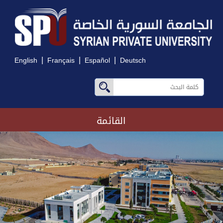
|
|
|
English
Français
Español
Deutsch
القائمة