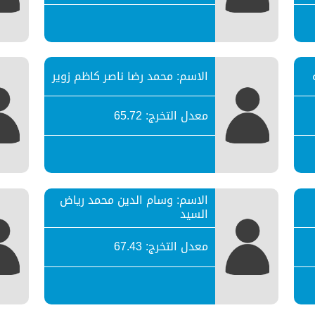
الاسم: محمد رضا ناصر كاظم زوير
معدل التخرج: 65.72
الاسم: وسام الدين محمد رياض
السيد
معدل التخرج: 67.43