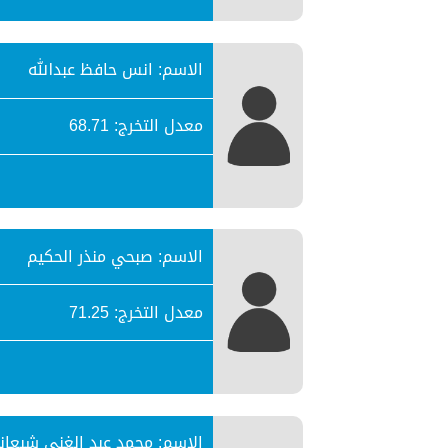
الاسم: انس حافظ عبدالله
معدل التخرج: 68.71
الاسم: صبحي منذر الحكيم
معدل التخرج: 71.25
الاسم: محمد عبد الغني شبعان