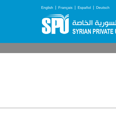
|
|
|
English
Français
Español
Deutsch