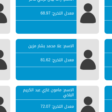
معدل التخرج: 68.97
الاسم: علا محمد بشار مزين
معدل التخرج: 81.62
الاسم: مامون غازي عبد الكريم
البلخي
معدل التخرج: 72.07