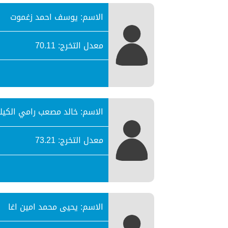
الاسم: يوسف احمد زغموت
معدل التخرج: 70.11
الاسم: خالد مصعب رامي الكيل
معدل التخرج: 73.21
الاسم: يحيى محمد امين اغا