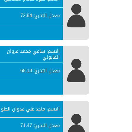
معدل التخرج: 72.84
الاسم: سامي محمد مروان
القابوني
معدل التخرج: 68.13
الاسم: ماجد علي عدوان الحلو
معدل التخرج: 71.47