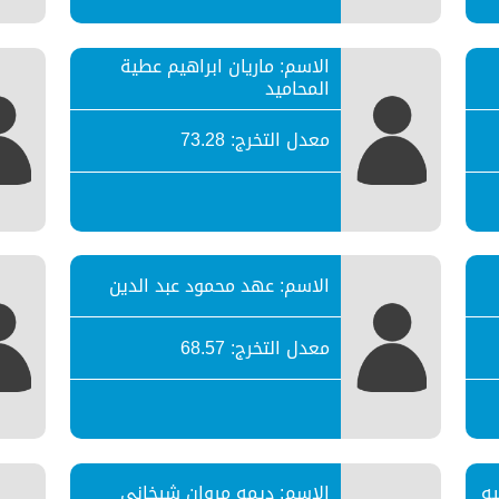
الاسم: ماريان ابراهيم عطية
المحاميد
معدل التخرج: 73.28
الاسم: عهد محمود عبد الدين
معدل التخرج: 68.57
يه
الاسم: ديمه مروان شيخاني