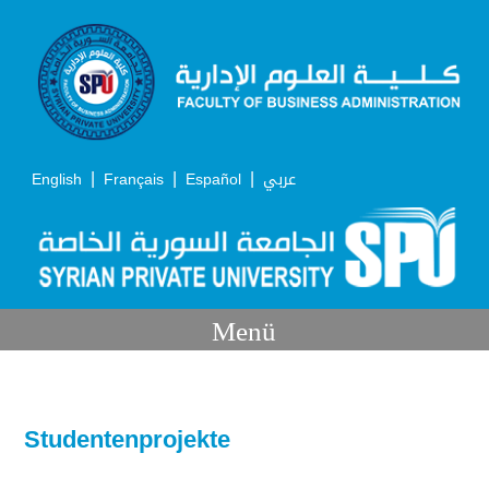
|
|
|
English
Français
Español
عربي
Menü
Studentenprojekte