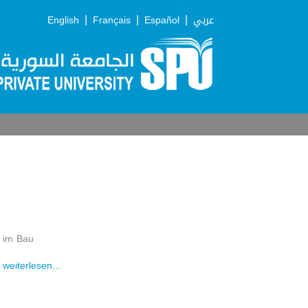
|
|
|
English
Français
Español
عربي
im Bau
weiterlesen...