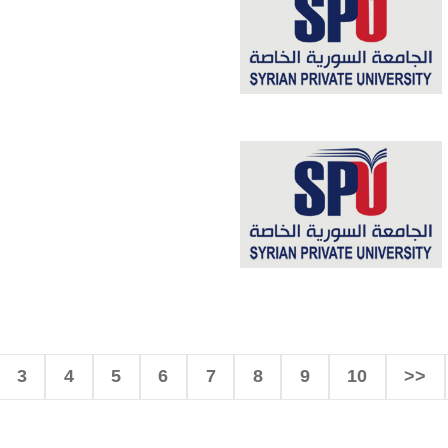
3
4
5
6
7
8
9
10
>>