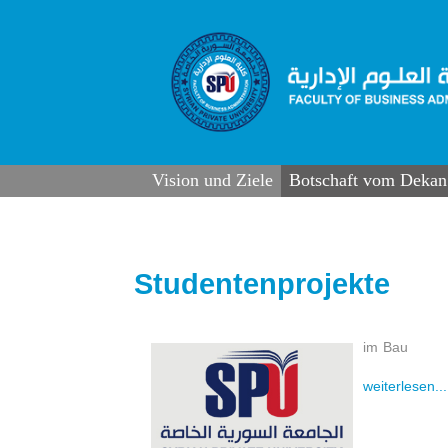
Vision und Ziele
Botschaft vom Dekan
Studentenprojekte
im Bau
weiterlesen...