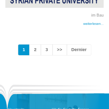
im Bau
weiterlesen...
1
2
3
>>
Dernier