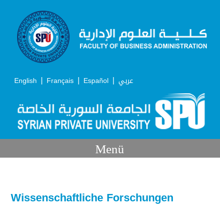
|
|
|
English
Français
Español
عربي
Menü
Wissenschaftliche Forschungen