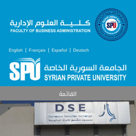
|
|
|
English
Français
Español
Deutsch
القائمة