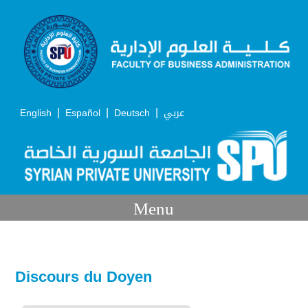
|
|
|
English
Español
Deutsch
عربي
Menu
Discours du Doyen