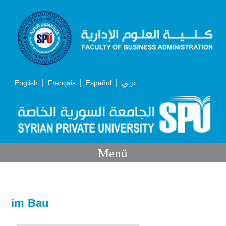
|
|
|
English
Français
Español
عربي
Menü
im Bau