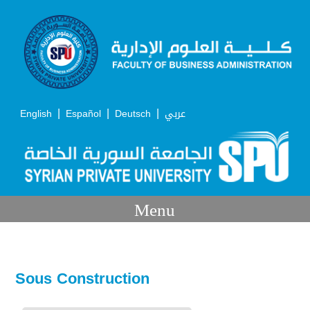
|
|
|
English
Español
Deutsch
عربي
Menu
Sous Construction