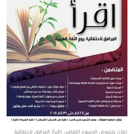
إعلان بخصوص الاسبوع الثقافي (اقرأ) المرافق لاحتفالية