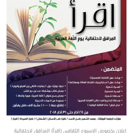
إعلان بخصوص الاسبوع الثقافي (اقرأ) المرافق لاحتفالية