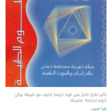
تأثير تكرار الخَبزْ على قوة ارتباط الخزف مع خليطة نيكل
كروم (دراسة -مخبرية)
إقرأ المزيد...