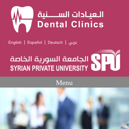
|
|
|
English
Español
Deutsch
عربي
Menu