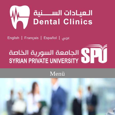
|
|
|
English
Français
Español
عربي
Menü