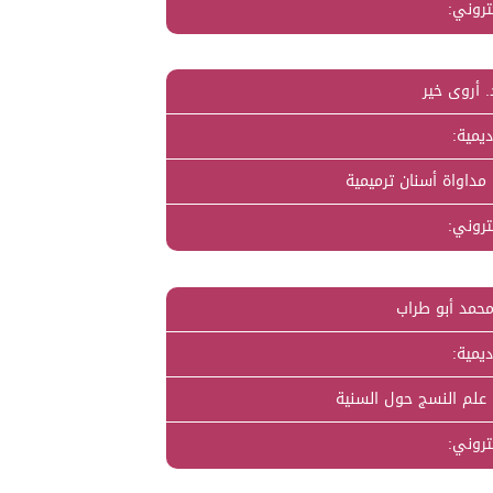
كتروني:
. أروى خير
ديمية:
مداواة أسنان ترميمية
كتروني:
محمد أبو طراب
ديمية:
علم النسج حول السنية
كتروني: