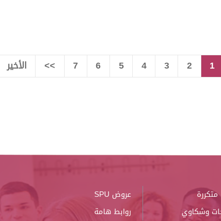
1
2
3
4
5
6
7
>>
الأخير
متكررة
عروض SPU
ات وشكاوي
روابط هامة