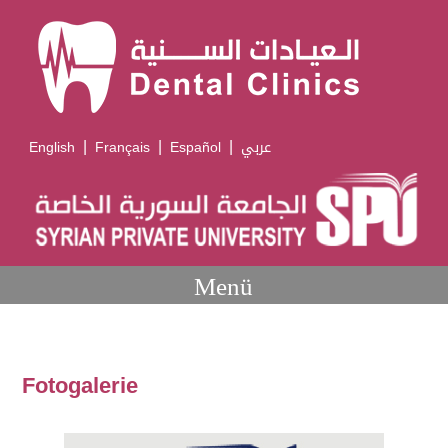
|
|
|
English
Français
Español
عربي
Menü
Fotogalerie