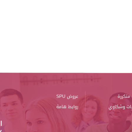
متكررة
عروض SPU
ات وشكاوي
روابط هامة