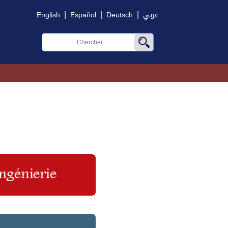
|
|
|
English
Español
Deutsch
عربي