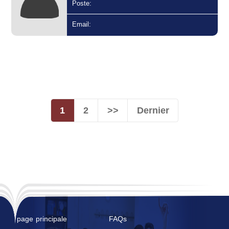
Poste:
Email:
1
2
>>
Dernier
page principale
FAQs