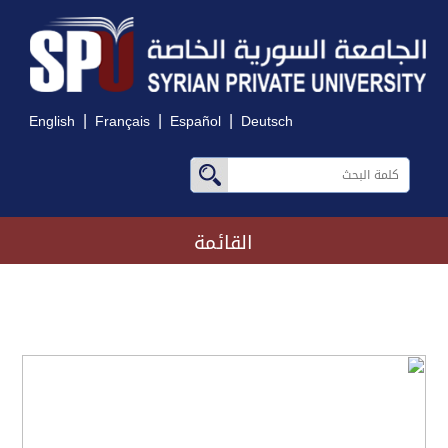
|
|
|
English
Français
Español
Deutsch
القائمة