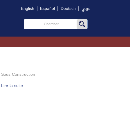
|
|
|
English
Español
Deutsch
عربي
Sous Construction
Lire la suite...