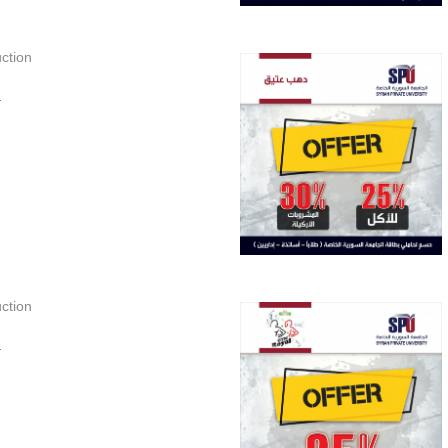
ction
.
ction
.