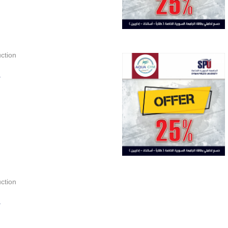
ction
.
ction
.