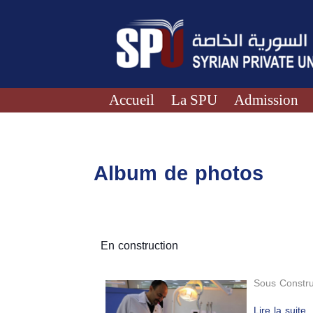
Accueil
La SPU
Admission
Album de photos
En construction
Sous Constru
Lire la suite..