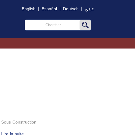
|
|
|
English
Español
Deutsch
عربي
Sous Construction
Lire la suite...