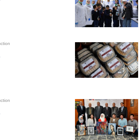
ction
.
ction
.