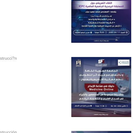
strucci?n
strucción