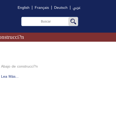
|
|
|
English
Français
Deutsch
عربي
onstrucci?n
Abajo de construcci?n
Lea Más...