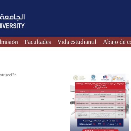
misión
Facultades
Vida estudiantil
Abajo de c
strucci?n