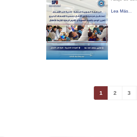
Lea Más...
1
2
3