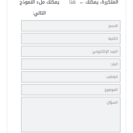
المتكررة، يمكنك ←
هنا
يمكنك ملء النموذج
التالي: