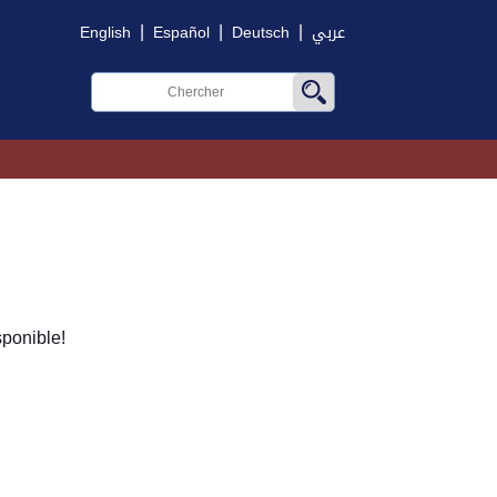
|
|
|
English
Español
Deutsch
عربي
ponible!