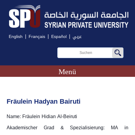
|
|
|
English
Français
Español
عربي
Menü
Fräulein Hadyan Bairuti
Name: Fräulein Hidian Al-Beiruti
Akademischer Grad & Spezialisierung: MA in