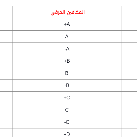
المكافئ الحرفي
A+
A
A-
B+
B
B-
C+
C
C-
D+