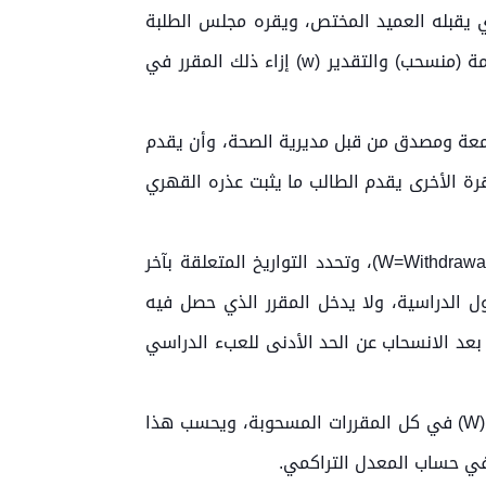
 لعذر قهري يقبله العميد المختص، ويقره مجلس الطلبة
يعدُّ منسحباً من ذلك المقرر، وتطبق عليه أحكام الانسحاب، ويبلِّغ العميد مدير القبول والتسجيل بذلك، وتثبَّت كلمة (منسحب) والتقدير (w) إزاء ذلك المقرر في
امعة ومصدق من قبل مديرية الصحة، وأن يقدم
هرة الأخرى يقدم الطالب ما يثبت عذره القهري
- يحق للطالب الانسحاب من المقرر المسجل فيه خلال الفصل الدراسي، ويمنح في هذه الحالة تقدير منسحب (W=Withdrawal)، وتحدد التواريخ المتعلقة بآخر
 الدراسية، ولا يدخل المقرر الذي حصل فيه
المتبقية بعد الانسحاب عن الحد الأدنى للعبء الدراسي
- في حال سحب الطالب جميع مقرراته ضمن الفصل المعني يعدُّ مجمداّ لهذا الفصل ويحصل على تقدير منسحب (W) في كل المقررات المسحوبة، ويحسب هذا
في حساب المعدل التراكمي.