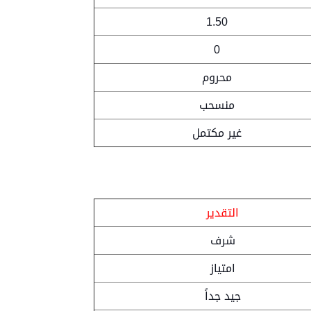
1.50
0
محروم
منسحب
غير مكتمل
التقدير
شرف
امتياز
جيد جداً