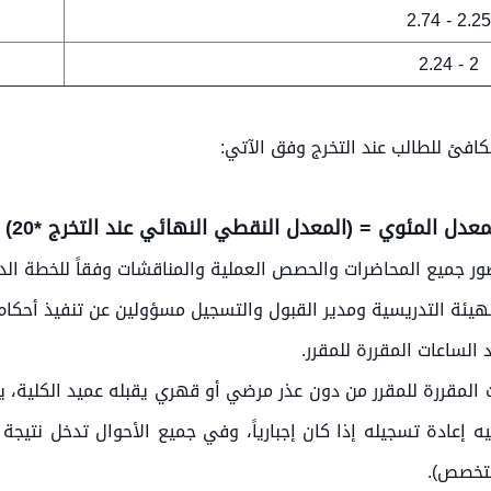
2.25 - 2.7
2 - 2.24
افئ للطالب عند التخرج وفق الآتي:
معدل المئوي = (المعدل النقطي النهائي عند التخرج *20) +20
حضور جميع المحاضرات والحصص العملية والمناقشات وفقاً للخطة الد
لهيئة التدريسية ومدير القبول والتسجيل مسؤولين عن تنفيذ أحكام 
 من 15% من عدد الساعات المقررة للمقرر من دون عذر مرضي أو قهري يقبله عميد الك
المقرر (صفراً) وتقدير محروم (z)، وعليه إعادة تسجيله إذا كان إجبارياً، وفي جميع ا
التخصص).