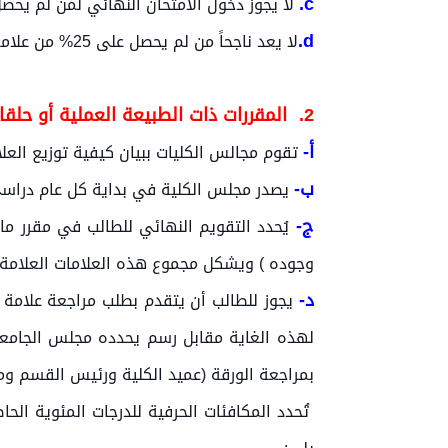
c.
لا يجوز دخول الامتحان النهائي لمن لم يحصل على 25% من علامة أعم
d.
لا يعد ناجحاً من لم يحصل على 25% من علامة الامتحان النهائي.
2.
المقررات ذات الطبيعة العملية أو حلقا
أ-
تقوم مجالس الكليات ببيان كيفية توزيع العل
ب-
يصدر مجلس الكلية في بداية كل عام دراسي ق
ج-
يُحدد التقويم النهائي للطالب في مقرر ما 
وجوده ) ويشكل مجموع هذه العلامات العلامة ال
د-
يجوز للطالب أن يتقدم بطلب مراجعة علامة و
لهذه الغاية مقابل رسم يحدده مجلس الجامعة،
بمراجعة الورقة (عميد الكلية ورئيس القسم و
تُحدد المكافئات الحرفية للدرجات المئوية ال