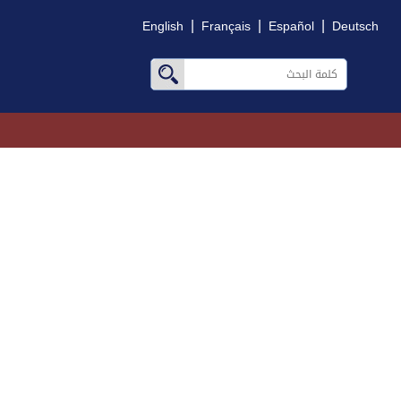
|
|
|
English
Français
Español
Deutsch