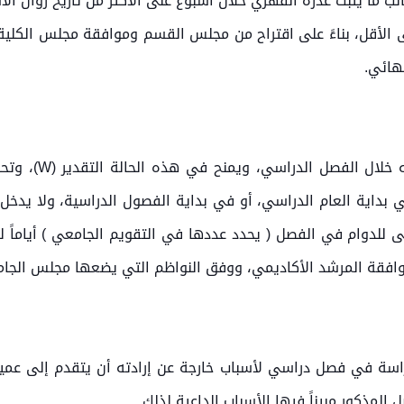
لب ما يثبت عذره القهري خلال أسبوع على الأكثر من تاريخ زوال الأ
لى الأقل، بناءً على اقتراح من مجلس القسم وموافقة مجلس الكلية،
هائي.
يحق للطالب الانسح
ى للدوام في الفصل ( يحدد عددها في التقويم الجامعي ) أياماً 
موافقة المرشد الأكاديمي، ووفق النواظم التي يضعها مجلس الجا
المذكور مبيناً فيها الأسباب الداعية لذلك.