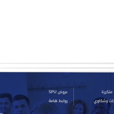
متكررة
عروض SPU
ات وشكاوي
روابط هامة