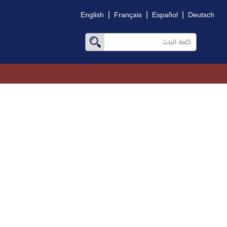
|
|
|
English
Français
Español
Deutsch