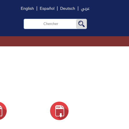
|
|
|
English
Español
Deutsch
عربي