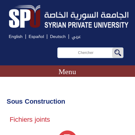
|
|
|
English
Español
Deutsch
عربي
Menu
Sous Construction
Fichiers joints