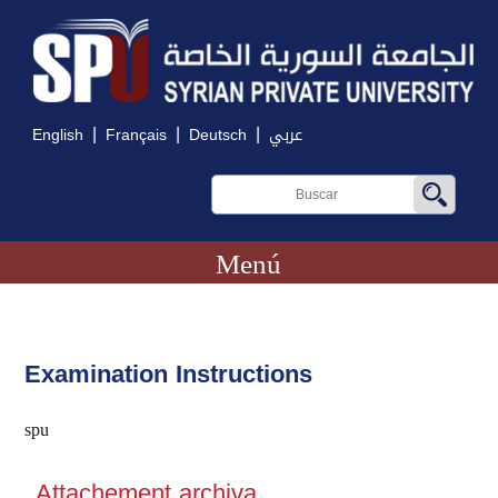
|
|
|
English
Français
Deutsch
عربي
Menú
Examination Instructions
spu
Attachement archiva