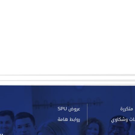
متكررة
عروض SPU
ات وشكاوي
روابط هامة