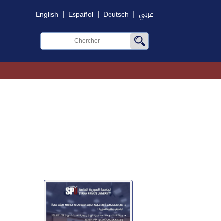
|
|
|
English
Español
Deutsch
عربي