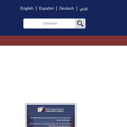
|
|
|
English
Español
Deutsch
عربي