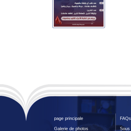
page principale
FAQs
Galerie de photos
Sous 