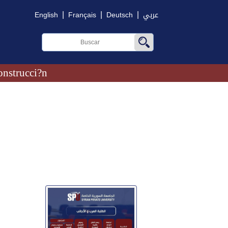
|
|
|
English
Français
Deutsch
عربي
onstrucci?n