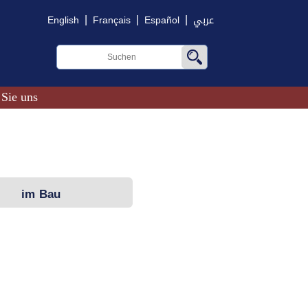
|
|
|
English
Français
Español
عربي
 Sie uns
im Bau