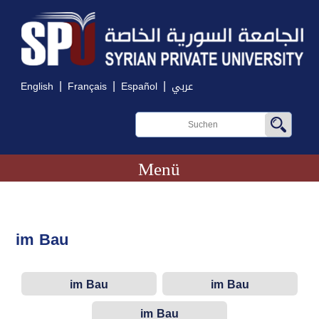
|
|
|
English
Français
Español
عربي
Menü
im Bau
im Bau
im Bau
im Bau