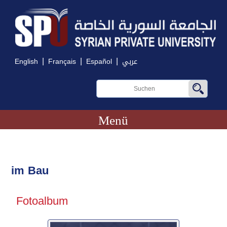
|
|
|
English
Français
Español
عربي
Menü
im Bau
Fotoalbum