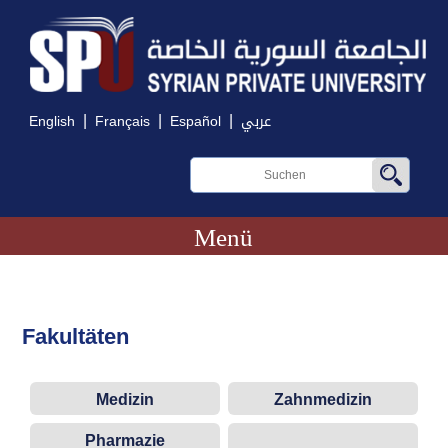
|
|
|
English
Français
Español
عربي
Menü
Fakultäten
Medizin
Zahnmedizin
Pharmazie