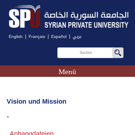
|
|
|
English
Français
Español
عربي
Menü
Vision und Mission
-
Anhangdateien